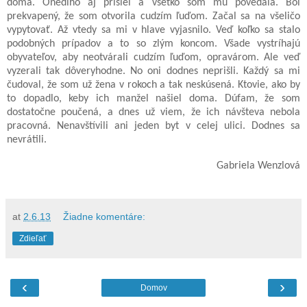
doma. Onedlho aj prišiel a všetko som mu povedala. Bol
prekvapený, že som otvorila cudzím ľuďom. Začal sa na všeličo
vypytovať. Až vtedy sa mi v hlave vyjasnilo. Veď koľko sa stalo
podobných prípadov a to so zlým koncom. Všade vystríhajú
obyvateľov, aby neotvárali cudzím ľuďom, opravárom. Ale veď
vyzerali tak dôveryhodne. No oni dodnes neprišli. Každý sa mi
čudoval, že som už žena v rokoch a tak neskúsená. Ktovie, ako by
to dopadlo, keby ich manžel našiel doma. Dúfam, že som
dostatočne poučená, a dnes už viem, že ich návšteva nebola
pracovná. Nenavštívili ani jeden byt v celej ulici. Dodnes sa
nevrátili.
Gabriela Wenzlová
at
2.6.13
Žiadne komentáre:
Zdieľať
‹
›
Domov