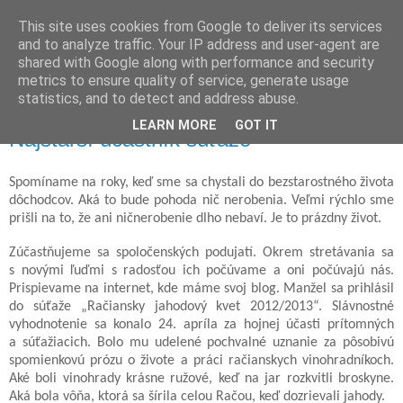
This site uses cookies from Google to deliver its services
Gabriela Wenzlová
and to analyze traffic. Your IP address and user-agent are
shared with Google along with performance and security
metrics to ensure quality of service, generate usage
obyvateľka Rendeza
statistics, and to detect and address abuse.
LEARN MORE
GOT IT
Najstarší účastník súťaže
Spomíname na roky, keď sme sa chystali do bezstarostného života
dôchodcov. Aká to bude pohoda nič nerobenia. Veľmi rýchlo sme
prišli na to, že ani ničnerobenie dlho nebaví. Je to prázdny život.
Zúčastňujeme sa spoločenských podujatí. Okrem stretávania sa
s novými ľuďmi s radosťou ich počúvame a oni počúvajú nás.
Prispievame na internet, kde máme svoj blog. Manžel sa prihlásil
do súťaže „Račiansky jahodový kvet 2012/2013“. Slávnostné
vyhodnotenie sa konalo 24. apríla za hojnej účasti prítomných
a súťažiacich. Bolo mu udelené pochvalné uznanie za pôsobivú
spomienkovú prózu o živote a práci račianskych vinohradníkoch.
Aké boli vinohrady krásne ružové, keď na jar rozkvitli broskyne.
Aká bola vôňa, ktorá sa šírila celou Račou, keď dozrievali jahody.