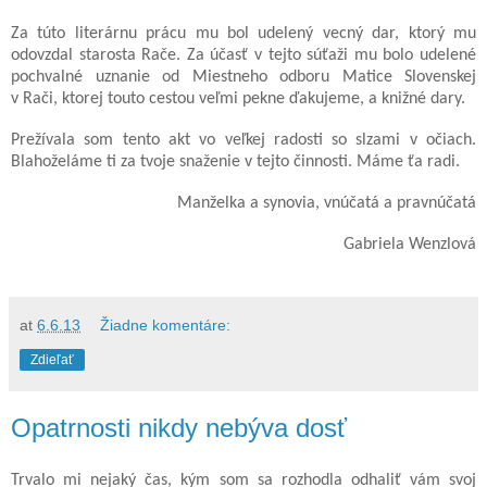
Za túto literárnu prácu mu bol udelený vecný dar, ktorý mu
odovzdal starosta Rače. Za účasť v tejto súťaži mu bolo udelené
pochvalné uznanie od Miestneho odboru Matice Slovenskej
v Rači, ktorej touto cestou veľmi pekne ďakujeme, a knižné dary.
Prežívala som tento akt vo veľkej radosti so slzami v očiach.
Blahoželáme ti za tvoje snaženie v tejto činnosti. Máme ťa radi.
Manželka a synovia, vnúčatá a pravnúčatá
Gabriela Wenzlová
at
6.6.13
Žiadne komentáre:
Zdieľať
Opatrnosti nikdy nebýva dosť
Trvalo mi nejaký čas, kým som sa rozhodla odhaliť vám svoj