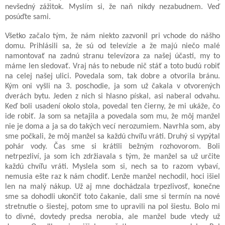
nevšedný zážitok. Myslím si, že naň nikdy nezabudnem. Veď
posúďte sami.
Všetko začalo tým, že nám niekto zazvonil pri vchode do nášho
domu. Prihlásili sa, že sú od televízie a že majú niečo malé
namontovať na zadnú stranu televízora za našej účasti, my to
máme len sledovať. Vraj nás to nebude nič stáť a toto budú robiť
na celej našej ulici. Povedala som, tak dobre a otvorila bránu.
Kým oni vyšli na 3. poschodie, ja som už čakala v otvorených
dverách bytu. Jeden z nich si hlasno pískal, asi naberal odvahu.
Keď boli usadení okolo stola, povedal ten čierny, že mi ukáže, čo
ide robiť. Ja som sa netajila a povedala som mu, že môj manžel
nie je doma a ja sa do takých vecí nerozumiem. Navrhla som, aby
sme počkali, že môj manžel sa každú chvíľu vráti. Druhý si vypýtal
pohár vody. Čas sme si krátili bežným rozhovorom. Boli
netrpezliví, ja som ich zdržiavala s tým, že manžel sa už určite
každú chvíľu vráti. Myslela som si, nech sa to razom vybaví,
nemusia ešte raz k nám chodiť. Lenže manžel nechodil, hoci išiel
len na malý nákup. Už aj mne dochádzala trpezlivosť, konečne
sme sa dohodli ukončiť toto čakanie, dali sme si termín na nové
stretnutie o šiestej, potom sme to upravili na pol šiestu. Bolo mi
to divné, dovtedy predsa nerobia, ale manžel bude vtedy už